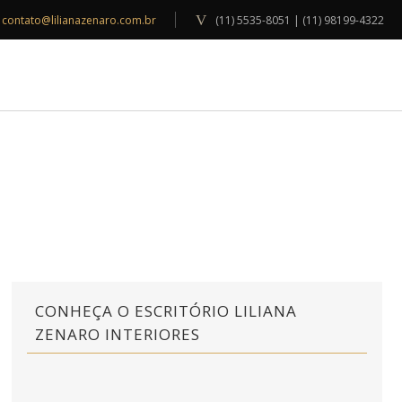
contato@lilianazenaro.com.br
(11) 5535-8051 | (11) 98199-4322
INSPIRAÇÕES
BLOG
CONTATO
CONHEÇA O ESCRITÓRIO LILIANA
ZENARO INTERIORES