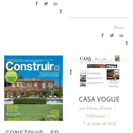
Share:
CASA VOGUE
por
Liliana Zenaro
Publicações
7 de junho de 2018
CONSTRUIR – ED.