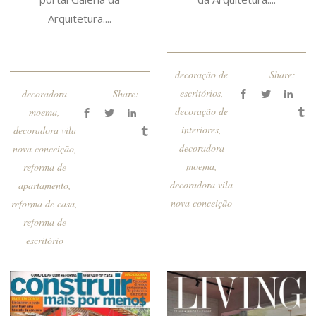
Arquitetura....
decoração de
Share:
escritórios
,
decoradora
Share:
decoração de
moema
,
interiores
,
decoradora vila
decoradora
nova conceição
,
moema
,
reforma de
decoradora vila
apartamento
,
nova conceição
reforma de casa
,
reforma de
escritório