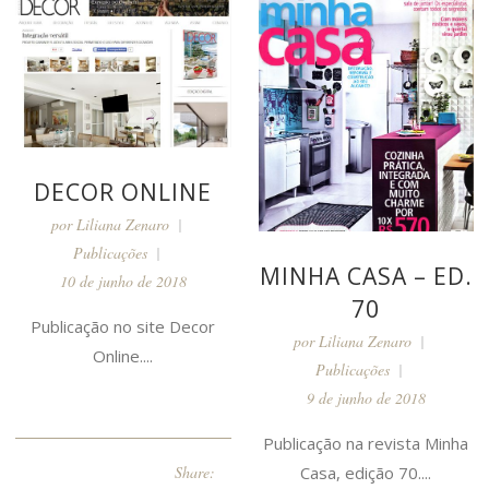
DECOR ONLINE
por
Liliana Zenaro
Publicações
MINHA CASA – ED.
10 de junho de 2018
70
Publicação no site Decor
por
Liliana Zenaro
Online....
Publicações
9 de junho de 2018
Publicação na revista Minha
Casa, edição 70....
Share: