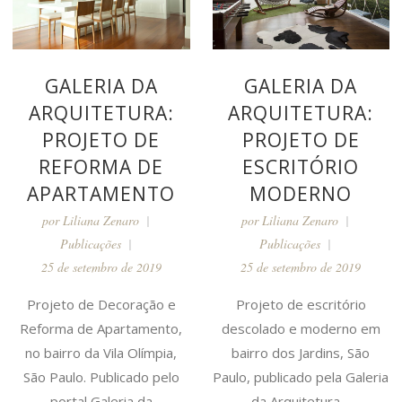
GALERIA DA
GALERIA DA
ARQUITETURA:
ARQUITETURA:
PROJETO DE
PROJETO DE
REFORMA DE
ESCRITÓRIO
APARTAMENTO
MODERNO
por
Liliana Zenaro
por
Liliana Zenaro
Publicações
Publicações
25 de setembro de 2019
25 de setembro de 2019
Projeto de Decoração e
Projeto de escritório
Reforma de Apartamento,
descolado e moderno em
no bairro da Vila Olímpia,
bairro dos Jardins, São
São Paulo. Publicado pelo
Paulo, publicado pela Galeria
portal Galeria da
da Arquitetura....