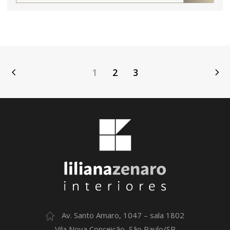
1
2
3
Av. Santo Amaro, 1047 – sala 1802
Vila Nova Conceição, São Paulo/SP