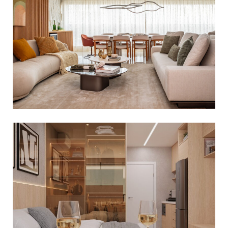
INTERIORES SOFISTICADOS NO
PARQUE GLOBAL: MARCENARIA E
DECORAÇÃO AUTORAL
Apartamentos
,
Decoração Residencial
STUDIO SOFISTICADO: SOLUÇÕES
INTELIGENTES PARA MORAR BEM EM
ESPAÇOS COMPACTOS
Apartamentos
,
Decoração Residencial