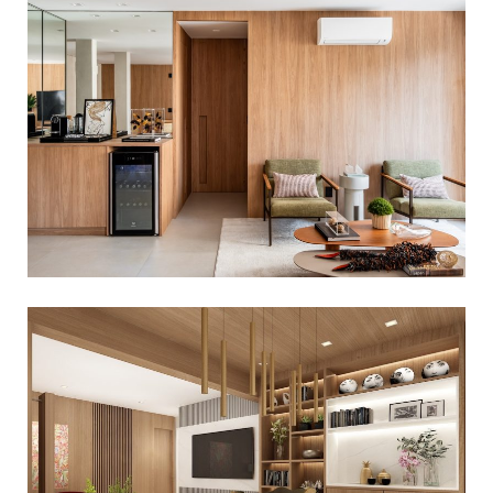
APARTAMENTO MODERNO EM
MOEMA
Apartamentos
,
Decoração Residencial
DECORAÇÃO MODERNA PARA
APARTAMENTO EM PINHEIROS