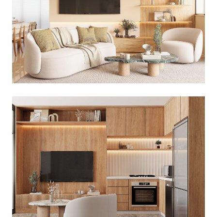
MARCENARIA NO MORUMBI
Decoração Residencial
PROJETO DE DECORAÇÃO JOVEM NO
BROOKLIN
Apartamentos
,
Decoração Residencial