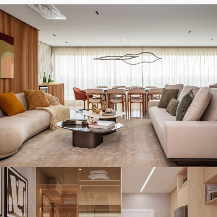
INTERIORES SOFISTICADOS NO PARQUE
GLOBAL: MARCENARIA E DECORAÇÃO
AUTORAL
Apartamentos
,
Decoração Residencial