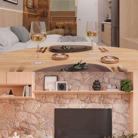
STUDIO SOFISTICADO: SOLUÇÕES
INTELIGENTES PARA MORAR BEM EM
ESPAÇOS COMPACTOS
Apartamentos
,
Decoração Residencial
PROJETO DE INTERIORES PARA STUDIO NA
FARIA LIMA
Decoração Residencial