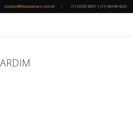
contato@lilianazenaro.com.br
(11) 5535-8051 | (11) 98199-4322
INSPIRAÇÕES
BLOG
CONTATO
JARDIM