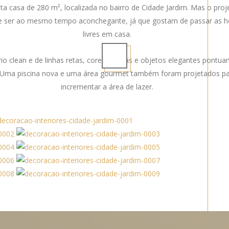
ta casa de 280 m², localizada no bairro de Cidade Jardim. Mas o proj
ue ser ao mesmo tempo aconchegante, já que gostam de passar as h
livres em casa.
rio clean e de linhas retas, cores neutras e objetos elegantes pontu
 Uma piscina nova e uma área gourmet também foram projetados p
incrementar a área de lazer.