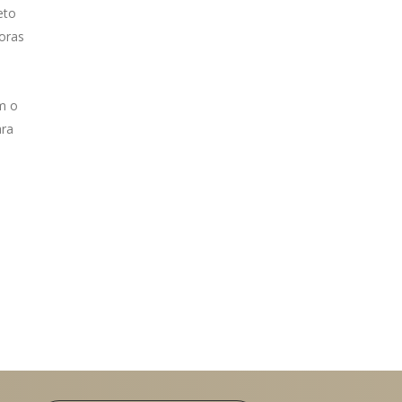
eto
oras
am o
ara