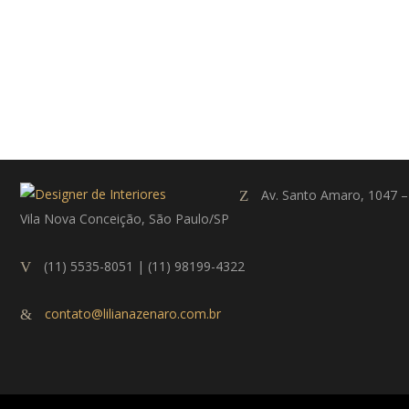
Av. Santo Amaro, 1047 –
Vila Nova Conceição, São Paulo/SP
(11) 5535-8051 | (11) 98199-4322
contato@lilianazenaro.com.br