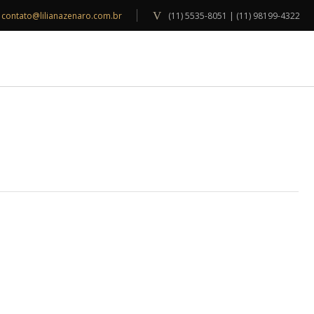
contato@lilianazenaro.com.br
(11) 5535-8051 | (11) 98199-4322
INSPIRAÇÕES
BLOG
CONTATO