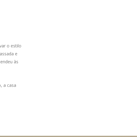
ar o estilo
passada e
tendeu às
, a casa