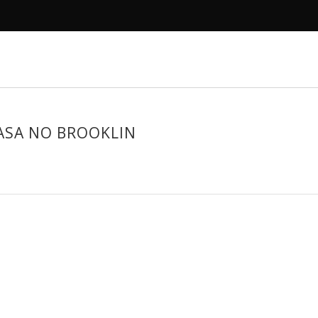
R
DECORAMOS
ANTES E DEPOIS
PROJETOS
SA NO BROOKLIN