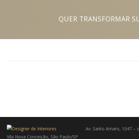
QUER TRANSFORMAR SU
Av. Santo Amaro, 1047 – s
Vila Nova Conceição, São Paulo/SP