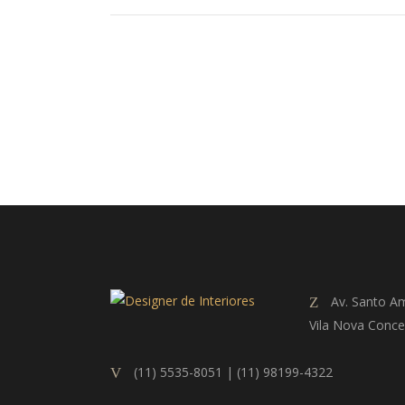
Av. Santo Am
Vila Nova Conce
(11) 5535-8051 | (11) 98199-4322