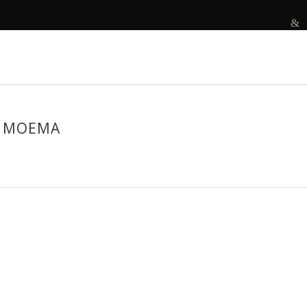
R
DECORAMOS
ANTES E DEPOIS
PROJETOS
 MOEMA