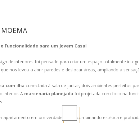
 MOEMA
 Funcionalidade para um Jovem Casal
sign de interiores foi pensado para criar um espaço totalmente inte
que nos levou a abrir paredes e deslocar áreas, ampliando a sensaç
ha com ilha
conectada à sala de jantar, dois ambientes perfeitos par
 interior. A
marcenaria planejada
foi projetada com foco na func
s.
apartamento em um verdadeiro lar, combinando estética e praticid