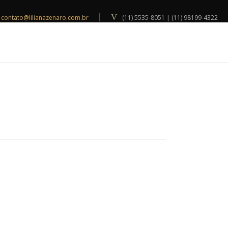
contato@lilianazenaro.com.br
(11) 5535-8051 | (11) 98199-4322
INSPIRAÇÕES
BLOG
CONTATO