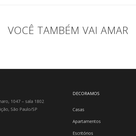
VOCÊ TAMBÉM VAI AMAR
DECORAMOS
aro, 1047 – sala 1802
ição, São Paulo/SP
Casas
Apartamentos
Escritórios