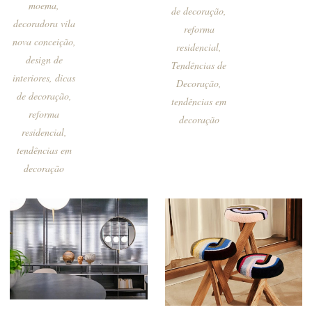
moema
,
de decoração
,
decoradora vila
reforma
nova conceição
,
residencial
,
design de
Tendências de
interiores
,
dicas
Decoração
,
de decoração
,
tendências em
reforma
decoração
residencial
,
tendências em
decoração