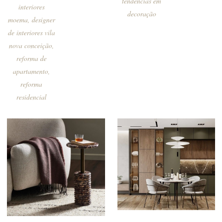
tendências em
interiores
decoração
moema
,
designer
de interiores vila
nova conceição
,
reforma de
apartamento
,
reforma
residencial