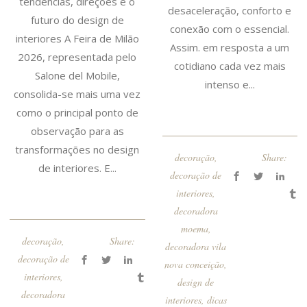
tendências, direções e o
desaceleração, conforto e
futuro do design de
conexão com o essencial.
interiores A Feira de Milão
Assim. em resposta a um
2026, representada pelo
cotidiano cada vez mais
Salone del Mobile,
intenso e...
consolida-se mais uma vez
como o principal ponto de
observação para as
transformações no design
decoração
,
Share:
de interiores. E...
decoração de
interiores
,
decoradora
moema
,
decoração
,
Share:
decoradora vila
decoração de
nova conceição
,
interiores
,
design de
decoradora
interiores
,
dicas