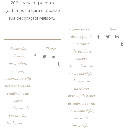
2024. Veja o que mais
gostamos na feira e atualize
sua decoração! Maison...
cozinha pequena
,
Share:
decoração de
interiores
,
decoração
Share:
decoradora
colorida
,
moema
,
decoradora
decoradora vila
moema
,
nova conceição
,
decoradora vila
designer de
nova conceição
,
interiores
tendências de
moema
,
designer
cores
,
de interiores vila
Tendências de
nova conceição
,
Decoração
,
dicas de
tendências em
decoração
,