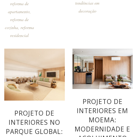
tendências em
reforma de
decoração
apartamento
,
reforma de
cozinha
,
reforma
residencial
PROJETO DE
INTERIORES EM
PROJETO DE
MOEMA:
INTERIORES NO
MODERNIDADE E
PARQUE GLOBAL: