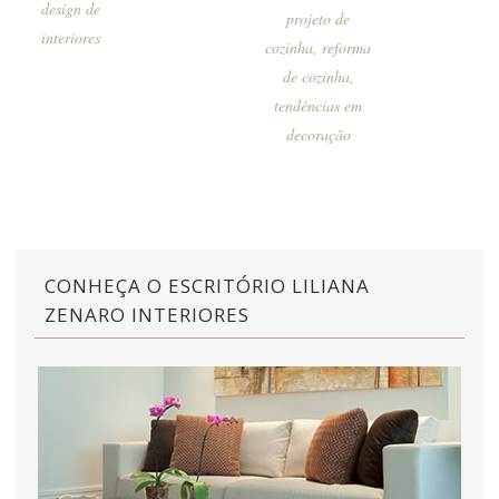
design de
projeto de
interiores
cozinha
,
reforma
de cozinha
,
tendências em
decoração
CONHEÇA O ESCRITÓRIO LILIANA
ZENARO INTERIORES