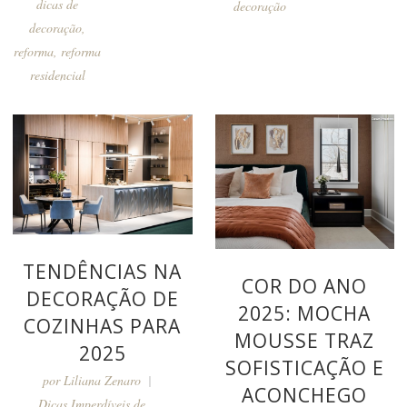
dicas de
decoração
decoração
,
reforma
,
reforma
residencial
TENDÊNCIAS NA
COR DO ANO
DECORAÇÃO DE
2025: MOCHA
COZINHAS PARA
MOUSSE TRAZ
2025
SOFISTICAÇÃO E
por
Liliana Zenaro
ACONCHEGO
Dicas Imperdíveis de