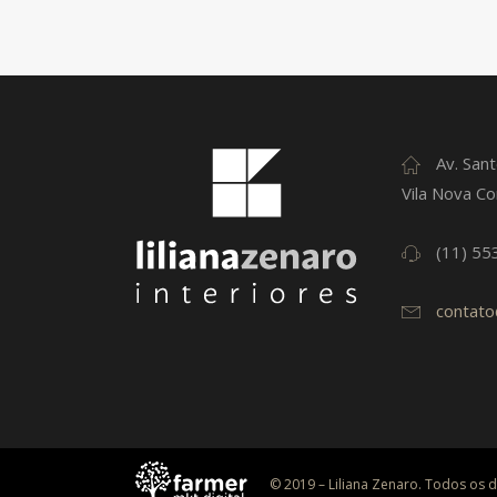
Av. Sant
Vila Nova Co
(11) 55
contato
© 2019 – Liliana Zenaro. Todos os d