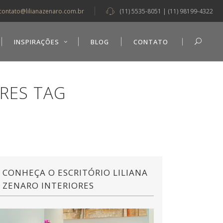
contato@lilianazenaro.com.br
(11) 5535-8051 | (11) 98199-4322
INSPIRAÇÕES
BLOG
CONTATO
ORES TAG
CONHEÇA O ESCRITÓRIO LILIANA
ZENARO INTERIORES