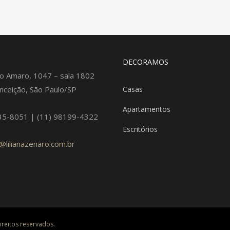
DECORAMOS
o Amaro, 1047 – sala 1802
nceição, São Paulo/SP
Casas
Apartamentos
35-8051 | (11) 98199-4322
Escritórios
@lilianazenaro.com.br
ireitos reservados.