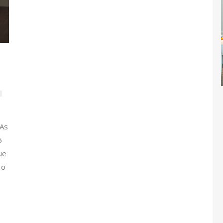
 As
5
ue
 o