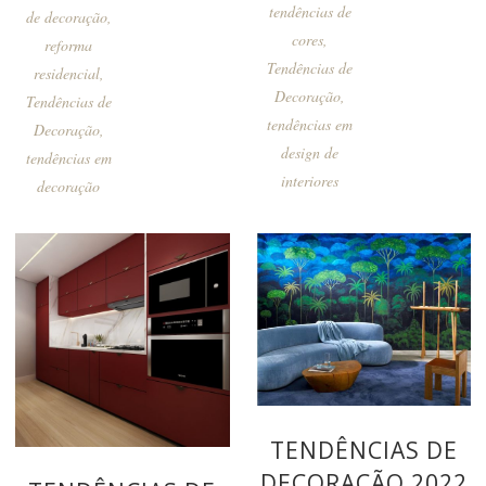
tendências de
de decoração
,
cores
,
reforma
Tendências de
residencial
,
Decoração
,
Tendências de
tendências em
Decoração
,
design de
tendências em
interiores
decoração
TENDÊNCIAS DE
DECORAÇÃO 2022