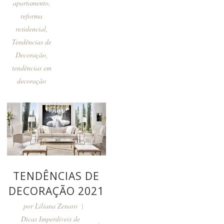
apartamento
,
reforma
residencial
,
Tendências de
Decoração
,
tendências em
decoração
TENDÊNCIAS DE
DECORAÇÃO 2021
por
Liliana Zenaro
Dicas Imperdíveis de