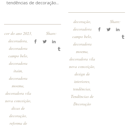
tendências de decoração...
decoração
,
Share:
decoradora
cor do ano 2023
,
Share:
campo belo
,
decoradora
,
decoradora
decoradora
moema
,
campo belo
,
decoradora vila
decoradora
nova conceição
,
itaim
,
design de
decoradora
interiores
,
moema
,
tendências
,
decoradora vila
Tendências de
nova conceição
,
Decoração
dicas de
decoração
,
reforma de