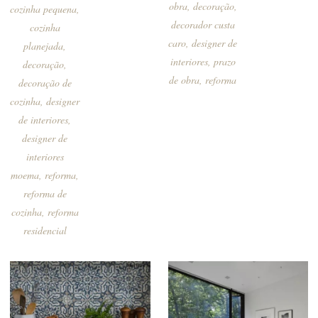
obra
,
decoração
,
cozinha pequena
,
decorador custa
cozinha
caro
,
designer de
planejada
,
interiores
,
prazo
decoração
,
de obra
,
reforma
decoração de
cozinha
,
designer
de interiores
,
designer de
interiores
moema
,
reforma
,
reforma de
cozinha
,
reforma
residencial