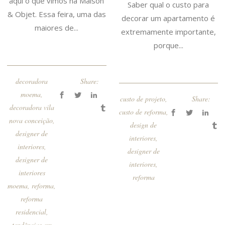
aqui o que vimos na Maison
Saber qual o custo para
& Objet. Essa feira, uma das
decorar um apartamento é
maiores de...
extremamente importante,
porque...
decoradora
Share:
moema
,
custo de projeto
,
Share:
decoradora vila
custo de reforma
,
nova conceição
,
design de
designer de
interiores
,
interiores
,
designer de
designer de
interiores
,
interiores
reforma
moema
,
reforma
,
reforma
residencial
,
tendências em