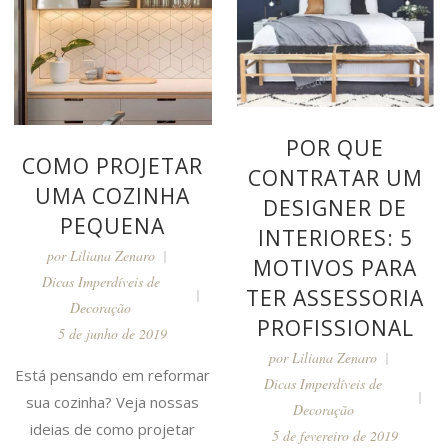
POR QUE
COMO PROJETAR
CONTRATAR UM
UMA COZINHA
DESIGNER DE
PEQUENA
INTERIORES: 5
por
Liliana Zenaro
MOTIVOS PARA
Dicas Imperdíveis de
TER ASSESSORIA
Decoração
PROFISSIONAL
5 de junho de 2019
por
Liliana Zenaro
Está pensando em reformar
Dicas Imperdíveis de
sua cozinha? Veja nossas
Decoração
ideias de como projetar
5 de fevereiro de 2019