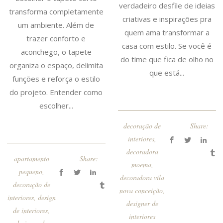
verdadeiro desfile de ideias
transforma completamente
criativas e inspirações pra
um ambiente. Além de
quem ama transformar a
trazer conforto e
casa com estilo. Se você é
aconchego, o tapete
do time que fica de olho no
organiza o espaço, delimita
que está...
funções e reforça o estilo
do projeto. Entender como
escolher...
decoração de
Share:
interiores
,
decoradora
apartamento
Share:
moema
,
pequeno
,
decoradora vila
decoração de
nova conceição
,
interiores
,
design
designer de
de interiores
,
interiores