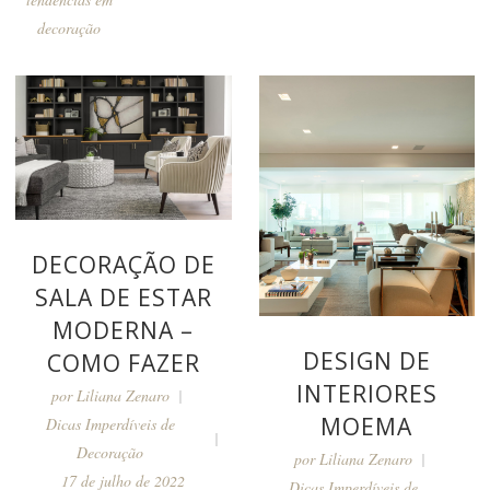
decoração
DECORAÇÃO DE
SALA DE ESTAR
MODERNA –
DESIGN DE
COMO FAZER
INTERIORES
por
Liliana Zenaro
MOEMA
Dicas Imperdíveis de
Decoração
por
Liliana Zenaro
17 de julho de 2022
Dicas Imperdíveis de