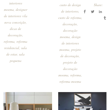
interiores
custo de design
Share:
moema
,
designer
de interiores
,
de interiores vila
custo de reforma
,
nova conceição
,
decoração
,
dicas de
decoração
decoração
,
moema
,
design
reforma
,
reforma
de interiores
residencial
,
sala
moema
,
projeto
de estar
,
sala
de decoração
,
pequena
projeto de
decoração
moema
,
reforma
,
reforma moema