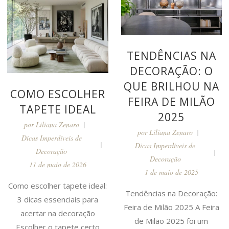
TENDÊNCIAS NA
DECORAÇÃO: O
QUE BRILHOU NA
COMO ESCOLHER
FEIRA DE MILÃO
TAPETE IDEAL
2025
por
Liliana Zenaro
por
Liliana Zenaro
Dicas Imperdíveis de
Dicas Imperdíveis de
Decoração
Decoração
11 de maio de 2026
1 de maio de 2025
Como escolher tapete ideal:
Tendências na Decoração:
3 dicas essenciais para
Feira de Milão 2025 A Feira
acertar na decoração
de Milão 2025 foi um
Escolher o tapete certo