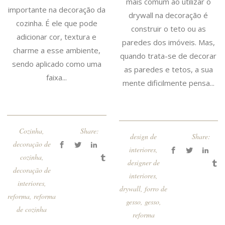
mais comum ao utilizar o
importante na decoração da
drywall na decoração é
cozinha. É ele que pode
construir o teto ou as
adicionar cor, textura e
paredes dos imóveis. Mas,
charme a esse ambiente,
quando trata-se de decorar
sendo aplicado como uma
as paredes e tetos, a sua
faixa...
mente dificilmente pensa...
Cozinha
,
Share:
design de
Share:
decoração de
interiores
,
cozinha
,
designer de
decoração de
interiores
,
interiores
,
drywall
,
forro de
reforma
,
reforma
gesso
,
gesso
,
de cozinha
reforma