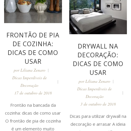
FRONTÃO DE PIA
DE COZINHA:
DRYWALL NA
DICAS DE COMO
DECORAÇÃO:
USAR
DICAS DE COMO
por
Liliana Zenaro
USAR
Dicas Imperdíveis de
por
Liliana Zenaro
Decoração
Dicas Imperdíveis de
17 de outubro de 2018
Decoração
3 de outubro de 2018
Frontão na bancada da
cozinha: dicas de como usar
Dicas para utilizar drywall na
O frontão de pia de cozinha
decoração e arrasar A ideia
é um elemento muito