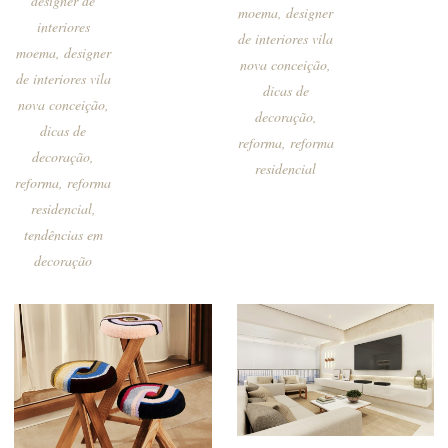
designer de
moema
,
designer
interiores
de interiores vila
moema
,
designer
nova conceição
,
de interiores vila
dicas de
nova conceição
,
decoração
,
dicas de
reforma
,
reforma
decoração
,
residencial
reforma
,
reforma
residencial
,
tendências em
decoração