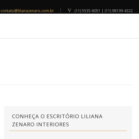
contato@lilianazenaro.com.br
(11) 5535-8051 | (11) 98199-4322
INSPIRAÇÕES
BLOG
CONTATO
CONHEÇA O ESCRITÓRIO LILIANA
ZENARO INTERIORES