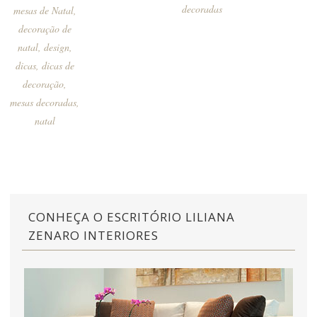
decoradas
mesas de Natal
,
decoração de
natal
,
design
,
dicas
,
dicas de
decoração
,
mesas decoradas
,
natal
CONHEÇA O ESCRITÓRIO LILIANA
ZENARO INTERIORES