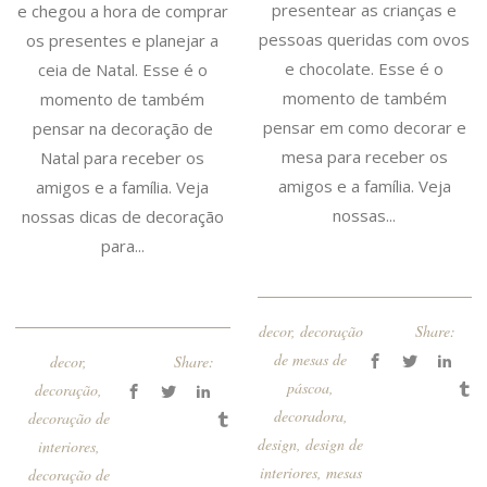
presentear as crianças e
e chegou a hora de comprar
pessoas queridas com ovos
os presentes e planejar a
e chocolate. Esse é o
ceia de Natal. Esse é o
momento de também
momento de também
pensar em como decorar e
pensar na decoração de
mesa para receber os
Natal para receber os
amigos e a família. Veja
amigos e a família. Veja
nossas...
nossas dicas de decoração
para...
decor
,
decoração
Share:
de mesas de
decor
,
Share:
páscoa
,
decoração
,
decoradora
,
decoração de
design
,
design de
interiores
,
interiores
,
mesas
decoração de