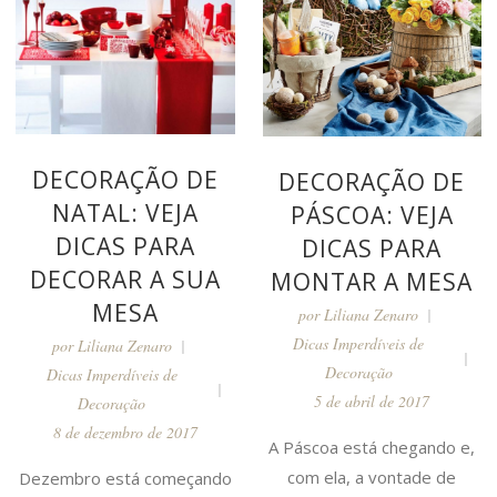
DECORAÇÃO DE
DECORAÇÃO DE
NATAL: VEJA
PÁSCOA: VEJA
DICAS PARA
DICAS PARA
DECORAR A SUA
MONTAR A MESA
MESA
por
Liliana Zenaro
Dicas Imperdíveis de
por
Liliana Zenaro
Decoração
Dicas Imperdíveis de
5 de abril de 2017
Decoração
8 de dezembro de 2017
A Páscoa está chegando e,
com ela, a vontade de
Dezembro está começando