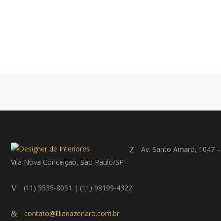
Av. Santo Amaro, 1047 –
Vila Nova Conceição, São Paulo/SP
(11) 5535-8051 | (11) 98199-4322
contato@lilianazenaro.com.br