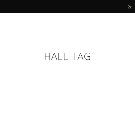
R
DECORAMOS
ANTES E DEPOIS
PROJETOS
HALL TAG