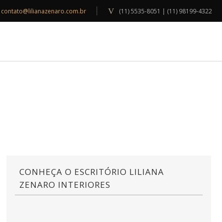
contato@lilianazenaro.com.br
(11) 5535-8051 | (11) 98199-4322
INSPIRAÇÕES
BLOG
CONTATO
CONHEÇA O ESCRITÓRIO LILIANA
ZENARO INTERIORES