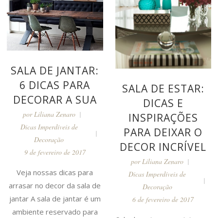
SALA DE JANTAR:
6 DICAS PARA
SALA DE ESTAR:
DECORAR A SUA
DICAS E
por
Liliana Zenaro
INSPIRAÇÕES
Dicas Imperdíveis de
PARA DEIXAR O
Decoração
DECOR INCRÍVEL
9 de fevereiro de 2017
por
Liliana Zenaro
Veja nossas dicas para
Dicas Imperdíveis de
arrasar no decor da sala de
Decoração
jantar A sala de jantar é um
6 de fevereiro de 2017
ambiente reservado para