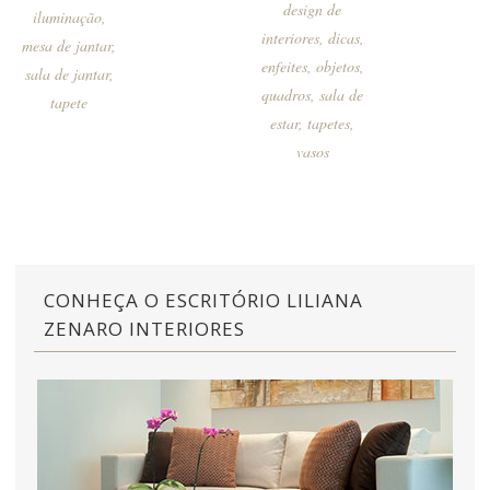
design de
iluminação
,
interiores
,
dicas
,
mesa de jantar
,
enfeites
,
objetos
,
sala de jantar
,
quadros
,
sala de
tapete
estar
,
tapetes
,
vasos
CONHEÇA O ESCRITÓRIO LILIANA
ZENARO INTERIORES