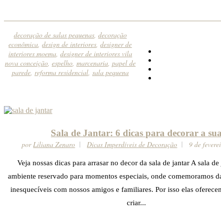
decoração de salas pequenas
,
decoração
econômica
,
design de interiores
,
designer de
interiores moema
,
designer de interiores vila
nova conceição
,
espelho
,
marcenaria
,
papel de
parede
,
reforma residencial
,
sala pequena
Sala de Jantar: 6 dicas para decorar a su
por
Liliana Zenaro
Dicas Imperdíveis de Decoração
9 de fevere
Veja nossas dicas para arrasar no decor da sala de jantar A sala de
ambiente reservado para momentos especiais, onde comemoramos da
inesquecíveis com nossos amigos e familiares. Por isso elas oferec
criar...