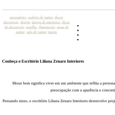
aparadores
,
cadeira de jantar
,
decor
,
decoração
,
design
,
design de interiores
,
dicas
de decoração
,
espelho
,
iluminação
,
mesa de
jantar
,
sala de jantar
,
tapete
Conheça o Escritório Liliana Zenaro Interiores
Morar bem significa viver em um ambiente que reflita a persona
preocupação com a aparência e concretiza
Pensando nisso, o escritório Liliana Zenaro Interiores desenvolve pro