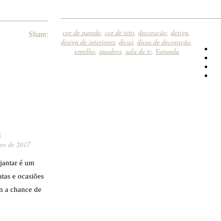
cor de parede
,
cor de teto
,
decoração
,
design
,
Share:
design de interiores
,
dicas
,
dicas de decoração
,
espelho
,
quadros
,
sala de tv
,
Varanda
a
iro de 2017
 jantar é um
tas e ocasiões
em a chance de