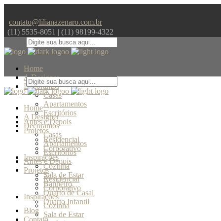
contato@lilianazenaro.com.br
(11) 5535-8051 | (11) 98199-4322
Home
A Designer
Decoramos
Casas
Apartamentos
Home
Escritórios
A Designer
Antes e Depois
Decoramos
Projetos
Casas
Residencial
Apartamentos
Corporativo
Escritórios
Inspirações
Antes e Depois
Cozinha
Projetos
Sala de Estar
Residencial
Banheiro
Corporativo
Quarto de Casal
Inspirações
Quarto Infantil
Cozinha
Blog
Sala de Estar
Contato