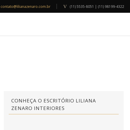
contato@lilianazenaro.com.br
(11) 5535-8051 | (11) 98199-4322
INSPIRAÇÕES
BLOG
CONTATO
CONHEÇA O ESCRITÓRIO LILIANA
ZENARO INTERIORES