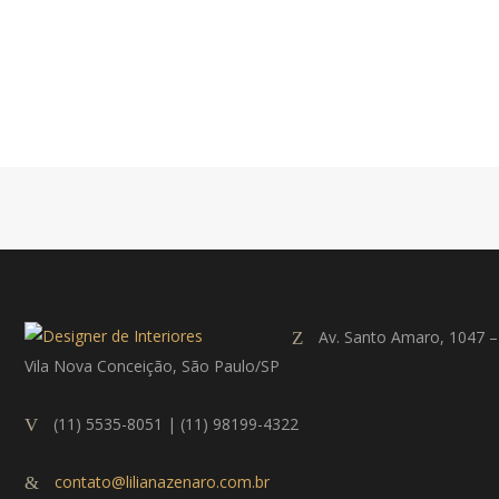
Av. Santo Amaro, 1047 –
Vila Nova Conceição, São Paulo/SP
(11) 5535-8051 | (11) 98199-4322
contato@lilianazenaro.com.br