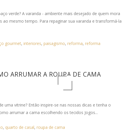
spaço verde? A varanda - ambiente mais desejado de quem mora
s ao mesmo tempo. Para repaginar sua varanda e transformá-la
ço gourmet
,
interiores
,
paisagismo
,
reforma
,
reforma
OMO ARRUMAR A ROUPA DE CAMA
e uma vitrine? Então inspire-se nas nossas dicas e tenha o
como arrumar a cama escolhendo os tecidos Jogos...
to
,
quarto de casal
,
roupa de cama