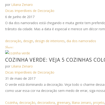
por
Liliana Zenaro
Dicas Imperdíveis de Decoração
6 de junho de 2017
O dia dos namorados está chegando e muita gente tem preferido c
trânsito da cidade. Mas a data é especial e merece um décor româ
decoração
,
design
,
design de interiores
,
dia dos namorados
Share:
COZINHA VERDE: VEJA 5 COZINHAS CO
por
Liliana Zenaro
Dicas Imperdíveis de Decoração
31 de maio de 2017
O verde está dominando a decoração. Veja todo o charme dessa 
como usar essa cor na decoração sem medo de errar, siga nossas 
Cozinha
,
decoração
,
decoradora
,
greenary
,
lilana zenaro
,
projeto