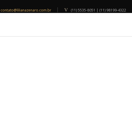
contato@lilianazenaro.com.br
(11) 5535-8051 | (11) 98199-4322
INSPIRAÇÕES
BLOG
CONTATO
RES