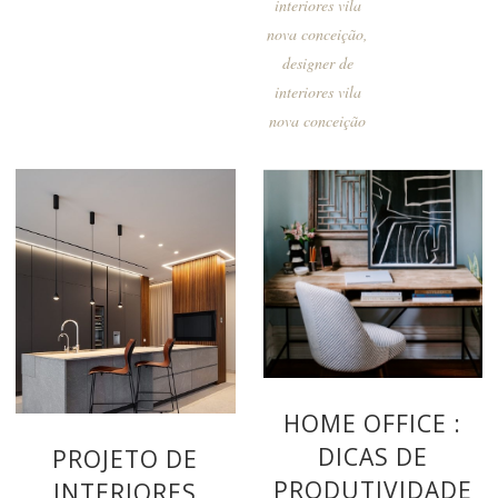
interiores vila
nova conceição
,
designer de
interiores vila
nova conceição
HOME OFFICE :
DICAS DE
PROJETO DE
PRODUTIVIDADE
INTERIORES