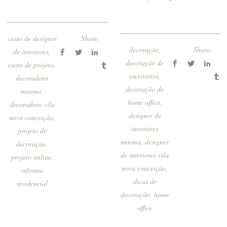
custo de designer
Share:
decoração
,
Share:
de interiores
,
decoração de
custo de projeto
,
escritórios
,
decoradora
decoração de
moema
,
home office
,
decoradora vila
designer de
nova conceição
,
interiores
projeto de
moema
,
designer
decoração
,
de interiores vila
projeto online
,
nova conceição
,
reforma
dicas de
residencial
decoração
,
home
office