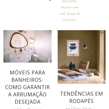
decoração
,
decorar com
azul
,
design de
interiores
MÓVEIS PARA
BANHEIROS:
COMO GARANTIR
TENDÊNCIAS EM
A ARRUMAÇÃO
RODAPÉS
DESEJADA
por
Liliana Zenaro
por
Liliana Zenaro