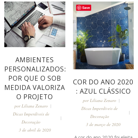
Save
AMBIENTES
PERSONALIZADOS:
POR QUE O SOB
COR DO ANO 2020
MEDIDA VALORIZA
: AZUL CLÁSSICO
O PROJETO
por
Liliana Zenaro
por
Liliana Zenaro
Dicas Imperdíveis de
Dicas Imperdíveis de
Decoração
Decoração
3 de março de 2020
3 de abril de 2020
A cor do ano 2020 foi eleita