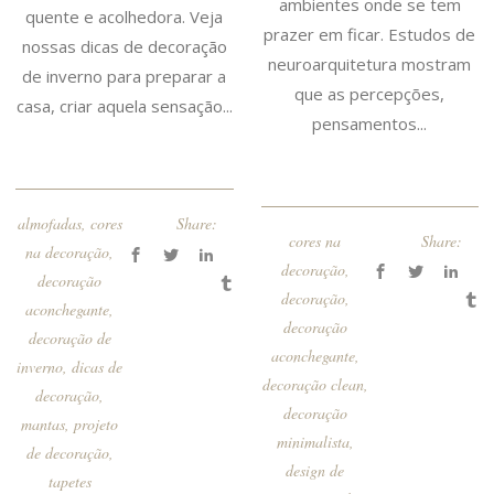
ambientes onde se tem
quente e acolhedora. Veja
prazer em ficar. Estudos de
nossas dicas de decoração
neuroarquitetura mostram
de inverno para preparar a
que as percepções,
casa, criar aquela sensação...
pensamentos...
almofadas
,
cores
Share:
cores na
Share:
na decoração
,
decoração
,
decoração
decoração
,
aconchegante
,
decoração
decoração de
aconchegante
,
inverno
,
dicas de
decoração clean
,
decoração
,
decoração
mantas
,
projeto
minimalista
,
de decoração
,
design de
tapetes