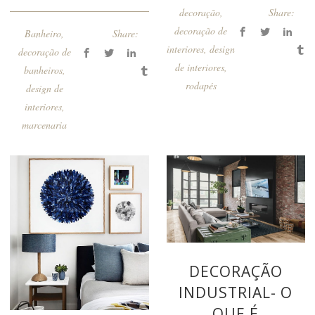
decoração
,
Share:
decoração de
Banheiro
,
Share:
interiores
,
design
decoração de
de interiores
,
banheiros
,
rodapés
design de
interiores
,
marcenaria
DECORAÇÃO
INDUSTRIAL- O
QUE É