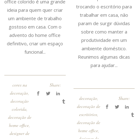
office colorido é uma grande
trocando o escritório para
ideia para quem quer criar
trabalhar em casa, não
um ambiente de trabalho
param de surgir dúvidas
gostoso em casa. Com o
sobre como manter a
advento do home office
produtividade em um
definitivo, criar um espaço
ambiente doméstico.
funcional...
Reunimos algumas dicas
para ajudar...
cores na
Share:
decoração
,
decoração
,
Share:
decoração
decoração de
colorida
,
escritórios
,
decoração de
decoração de
home office
,
home office
,
designer de
designer de