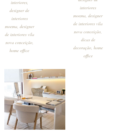
interiores
,
interiores
designer de
moema
,
designer
interiores
de interiores vila
moema
,
designer
nova conceição
,
de interiores vila
dicas de
nova conceição
,
decoração
,
home
home office
office