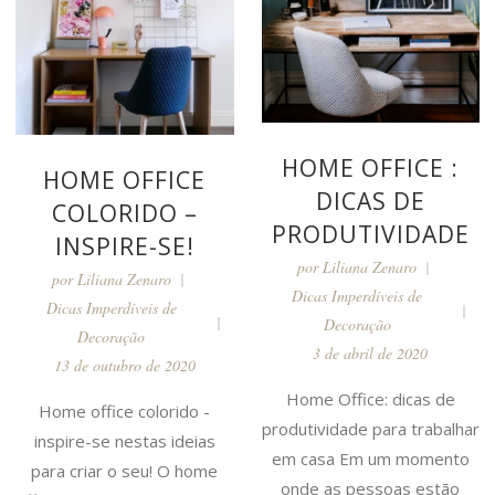
HOME OFFICE :
HOME OFFICE
DICAS DE
COLORIDO –
PRODUTIVIDADE
INSPIRE-SE!
por
Liliana Zenaro
por
Liliana Zenaro
Dicas Imperdíveis de
Dicas Imperdíveis de
Decoração
Decoração
3 de abril de 2020
13 de outubro de 2020
Home Office: dicas de
Home office colorido -
produtividade para trabalhar
inspire-se nestas ideias
em casa Em um momento
para criar o seu! O home
onde as pessoas estão