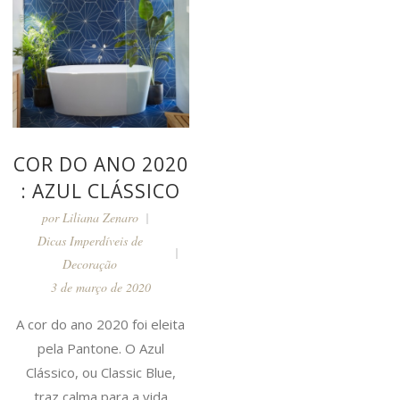
COR DO ANO 2020
: AZUL CLÁSSICO
por
Liliana Zenaro
Dicas Imperdíveis de
Decoração
3 de março de 2020
A cor do ano 2020 foi eleita
pela Pantone. O Azul
Clássico, ou Classic Blue,
traz calma para a vida