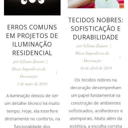
TECIDOS NOBRES:
ERROS COMUNS
SOFISTICAÇÃO E
EM PROJETOS DE
DURABILIDADE
ILUMINAÇÃO
por
Liliana Zenaro
RESIDENCIAL
Dicas Imperdíveis de
Decoração
por
Liliana Zenaro
10 de abril de 2018
Dicas Imperdíveis de
Decoração
Os tecidos nobres na
3 de maio de 2018
decoração desempenham
um papel fundamental na
A iluminação deixou de ser
construção de ambientes
um detalhe técnico há muito
sofisticados, acolhedores e
tempo. Hoje, ela interfere
atemporais. Muito além da
diretamente no conforto, na
estética, a escolha correta
funcionalidade dos