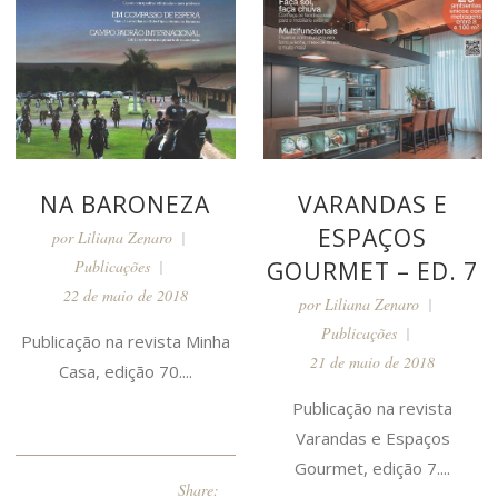
NA BARONEZA
VARANDAS E
ESPAÇOS
por
Liliana Zenaro
Publicações
GOURMET – ED. 7
22 de maio de 2018
por
Liliana Zenaro
Publicações
Publicação na revista Minha
21 de maio de 2018
Casa, edição 70....
Publicação na revista
Varandas e Espaços
Gourmet, edição 7....
Share: