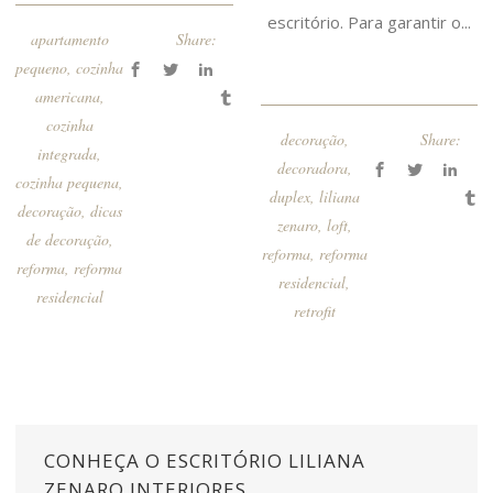
escritório. Para garantir o...
apartamento
Share:
pequeno
,
cozinha
americana
,
cozinha
decoração
,
Share:
integrada
,
decoradora
,
cozinha pequena
,
duplex
,
liliana
decoração
,
dicas
zenaro
,
loft
,
de decoração
,
reforma
,
reforma
reforma
,
reforma
residencial
,
residencial
retrofit
CONHEÇA O ESCRITÓRIO LILIANA
ZENARO INTERIORES