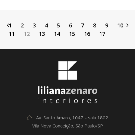
1
2
3
4
5
6
7
8
9
10
11
12
13
14
15
16
17
Av. Santo Amaro, 1047 – sala 1802
Vila Nova Conceição, São Paulo/SP