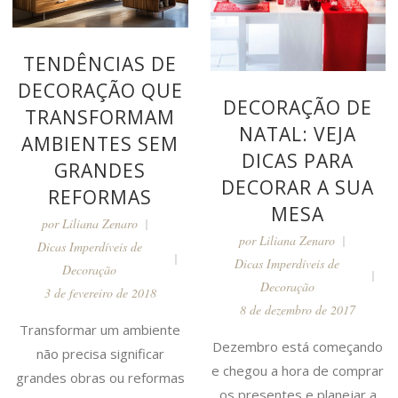
TENDÊNCIAS DE
DECORAÇÃO QUE
DECORAÇÃO DE
TRANSFORMAM
NATAL: VEJA
AMBIENTES SEM
DICAS PARA
GRANDES
DECORAR A SUA
REFORMAS
MESA
por
Liliana Zenaro
por
Liliana Zenaro
Dicas Imperdíveis de
Dicas Imperdíveis de
Decoração
Decoração
3 de fevereiro de 2018
8 de dezembro de 2017
Transformar um ambiente
Dezembro está começando
não precisa significar
e chegou a hora de comprar
grandes obras ou reformas
os presentes e planejar a