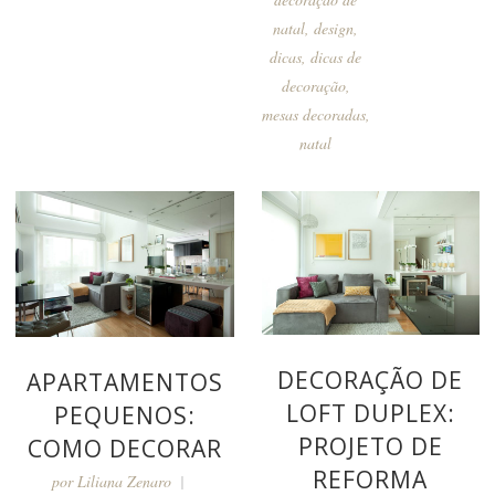
natal
,
design
,
dicas
,
dicas de
decoração
,
mesas decoradas
,
natal
DECORAÇÃO DE
APARTAMENTOS
LOFT DUPLEX:
PEQUENOS:
PROJETO DE
COMO DECORAR
REFORMA
por
Liliana Zenaro