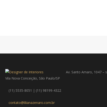
Av. Santo Amaro, 1047 – s
Vila Nova Conceição, São Paulo/SP
(11) 5535-8051 | (11) 98199-4322
contato@lilianazenaro.com.br