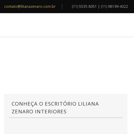
contato@lilianazenaro.com.br
(11) 5535-8051 | (11) 98199-4322
INSPIRAÇÕES
BLOG
CONTATO
CONHEÇA O ESCRITÓRIO LILIANA
ZENARO INTERIORES