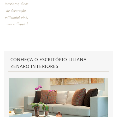
interiores
,
dicas
de decoração
,
millennial pink
,
rosa millennial
CONHEÇA O ESCRITÓRIO LILIANA
ZENARO INTERIORES