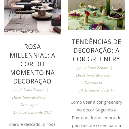
TENDÊNCIAS DE
ROSA
DECORAÇÃO: A
MILLENNIAL: A
COR GREENERY
COR DO
por
Liliana Zenaro
MOMENTO NA
Dicas Imperdíveis de
DECORAÇÃO
Decoração
por
Liliana Zenaro
30 de janeiro de 2017
Dicas Imperdíveis de
Como usar a cor greenery
Decoração
no decor Segundo a
27 de setembro de 2017
Pantone, fornecedora de
Claro e delicado, o rosa
padrões de cores para a