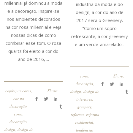
millennial já dominou a moda
indústria da moda e do
e a decoração. Inspire-se
design, a cor do ano de
nos ambientes decorados
2017 será o Greenery.
na cor rosa millennial e veja
"Como um sopro
nossas dicas de como
refrescante, a cor greenery
combinar esse tom. O rosa
é um verde-amarelado...
quartz foi eleito a cor do
ano de 2016, ...
cores
,
Share:
decoração
,
combinar cores
,
Share:
design
,
design de
cor na
interiores
,
decoração
,
greenery
,
cores
,
reforma
,
reforma
decoração
,
residencial
,
design
,
design de
tendências