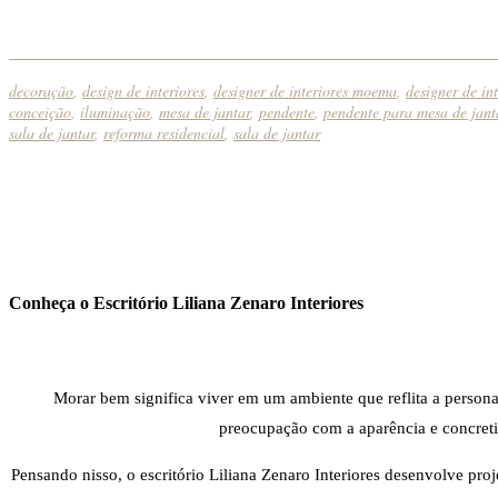
decoração
,
design de interiores
,
designer de interiores moema
,
designer de int
conceição
,
iluminação
,
mesa de jantar
,
pendente
,
pendente para mesa de jant
sala de jantar
,
reforma residencial
,
sala de jantar
Conheça o Escritório Liliana Zenaro Interiores
Morar bem significa viver em um ambiente que reflita a persona
preocupação com a aparência e concretiza
Pensando nisso, o escritório Liliana Zenaro Interiores desenvolve pro