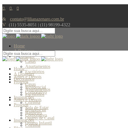
contato@lilianazenaro.com.br
(11) 5535-8051 | (11) 98199-4322
Home
A Designer
Decoramos
Casas
Apartamentos
Home
Escritórios
A Designer
Antes e Depois
Decoramos
Projetos
Casas
Residencial
Apartamentos
Corporativo
Escritórios
Inspirações
Antes e Depois
Cozinha
Projetos
Sala de Estar
Residencial
Banheiro
Corporativo
Quarto de Casal
Inspirações
Quarto Infantil
Cozinha