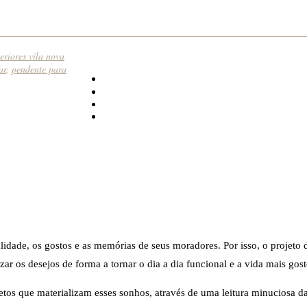
eriores vila nova
ar
,
pendente para
lidade, os gostos e as memórias de seus moradores. Por isso, o projeto 
r os desejos de forma a tornar o dia a dia funcional e a vida mais gost
jetos que materializam esses sonhos, através de uma leitura minuciosa d