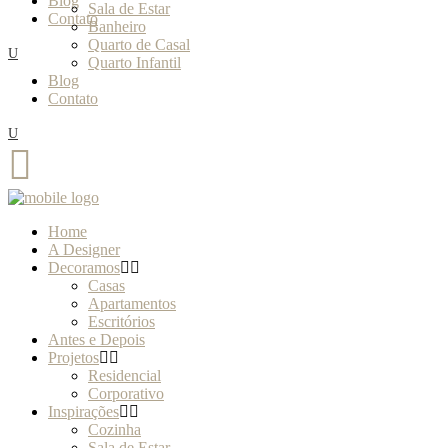
Blog
Sala de Estar
Contato
Banheiro
Quarto de Casal
Quarto Infantil
Blog
Contato
Home
A Designer
Decoramos
Casas
Apartamentos
Escritórios
Antes e Depois
Projetos
Residencial
Corporativo
Inspirações
Cozinha
Sala de Estar