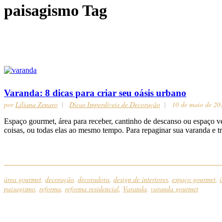
paisagismo Tag
Varanda: 8 dicas para criar seu oásis urbano
por
Liliana Zenaro
Dicas Imperdíveis de Decoração
10 de maio de 20
Espaço gourmet, área para receber, cantinho de descanso ou espaço 
coisas, ou todas elas ao mesmo tempo. Para repaginar sua varanda e t
área gourmet
,
decoração
,
decoradora
,
design de interiores
,
espaço gourmet
,
paisagismo
,
reforma
,
reforma residencial
,
Varanda
,
varanda gourmet