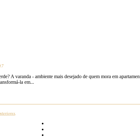
17
verde? A varanda - ambiente mais desejado de quem mora em apartamen
ransformá-la em...
interiores
,