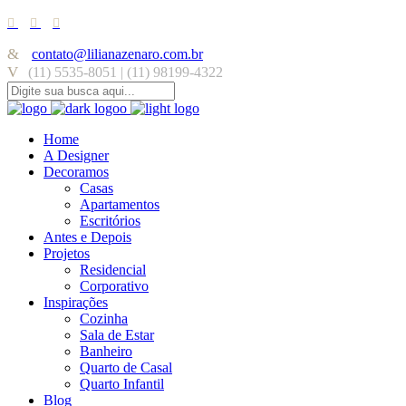
contato@lilianazenaro.com.br
(11) 5535-8051 | (11) 98199-4322
Home
A Designer
Decoramos
Casas
Apartamentos
Escritórios
Antes e Depois
Projetos
Residencial
Corporativo
Inspirações
Cozinha
Sala de Estar
Banheiro
Quarto de Casal
Quarto Infantil
Blog