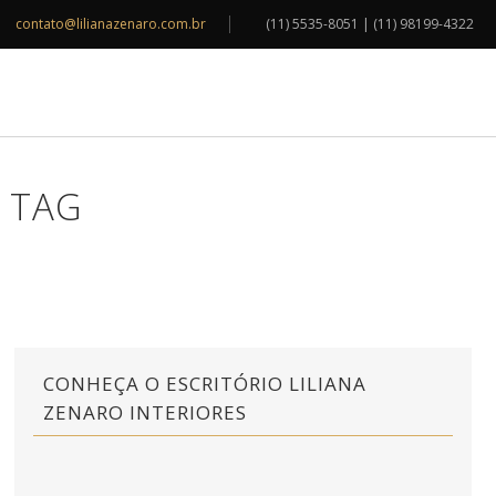
contato@lilianazenaro.com.br
(11) 5535-8051 | (11) 98199-4322
INSPIRAÇÕES
BLOG
CONTATO
 TAG
CONHEÇA O ESCRITÓRIO LILIANA
ZENARO INTERIORES