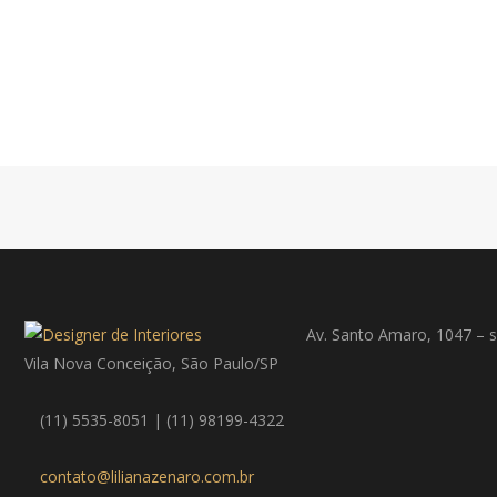
Av. Santo Amaro, 1047 – s
Vila Nova Conceição, São Paulo/SP
(11) 5535-8051 | (11) 98199-4322
contato@lilianazenaro.com.br