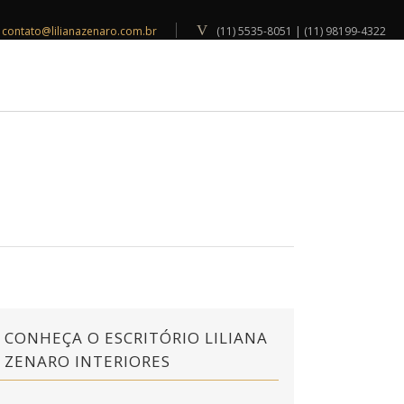
contato@lilianazenaro.com.br
(11) 5535-8051 | (11) 98199-4322
INSPIRAÇÕES
BLOG
CONTATO
CONHEÇA O ESCRITÓRIO LILIANA
ZENARO INTERIORES