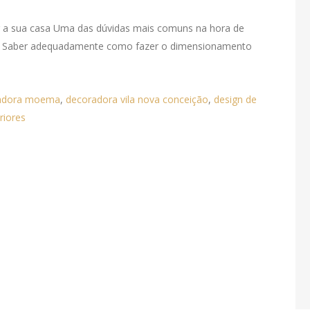
r a sua casa Uma das dúvidas mais comuns na hora de
ão. Saber adequadamente como fazer o dimensionamento
adora moema
,
decoradora vila nova conceição
,
design de
riores