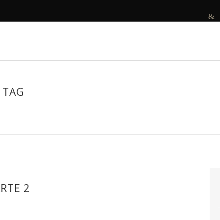
R
DECORAMOS
ANTES E DEPOIS
PROJETOS
 TAG
RTE 2