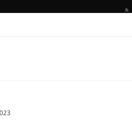
R
DECORAMOS
ANTES E DEPOIS
PROJETOS
023