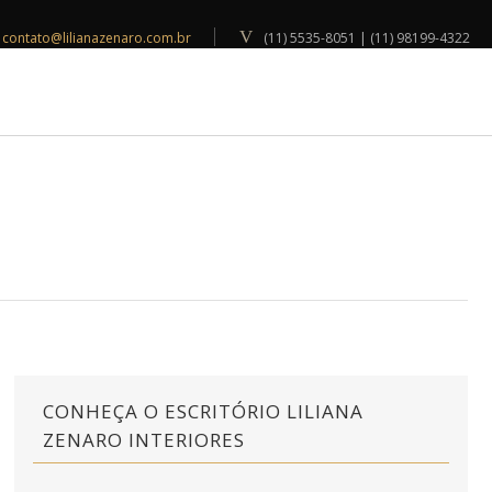
contato@lilianazenaro.com.br
(11) 5535-8051 | (11) 98199-4322
INSPIRAÇÕES
BLOG
CONTATO
CONHEÇA O ESCRITÓRIO LILIANA
ZENARO INTERIORES