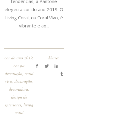
tendências, a Pantone
elegeu a cor do ano 2019. O
Living Coral, ou Coral Vivo, é
vibrante e ao...
cor do ano 2019
,
Share:
cor na
decoração
,
coral
vivo
,
decoração
,
decoradora
,
design de
interiores
,
living
coral