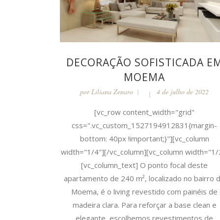
DECORAÇÃO SOFISTICADA E
MOEMA
por
Liliana Zenaro
4 de julho de 2022
[vc_row content_width="grid"
css=".vc_custom_1527194912831{margin-
bottom: 40px !important;}"][vc_column
width="1/4"][/vc_column][vc_column width="1/
[vc_column_text] O ponto focal deste
apartamento de 240 m², localizado no bairro 
Moema, é o living revestido com painéis de
madeira clara. Para reforçar a base clean e
elegante, escolhemos revestimentos de