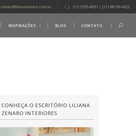
contato@lilianazenaro.com.br
(11) 5535-8051 | (11) 98199-4322
INSPIRAÇÕES
BLOG
CONTATO
CONHEÇA O ESCRITÓRIO LILIANA
ZENARO INTERIORES