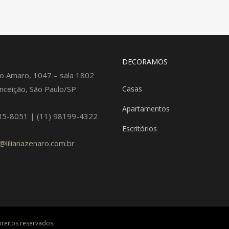
DECORAMOS
o Amaro, 1047 – sala 1802
nceição, São Paulo/SP
Casas
Apartamentos
35-8051 | (11) 98199-4322
Escritórios
@lilianazenaro.com.br
ireitos reservados.