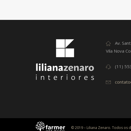
Av. Sant
Vila Nova Co
(11) 55
contato
© 2019 – Liliana Zenaro. Todos os d