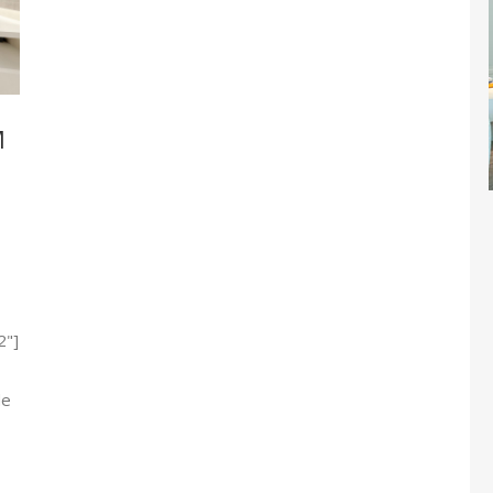
M
2"]
de