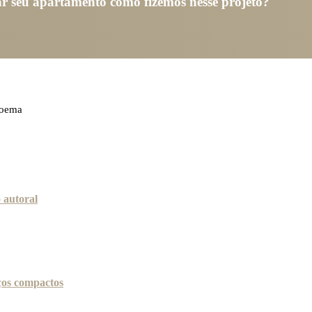
r seu apartamento como fizemos nesse projeto?
moema
 autoral
aços compactos