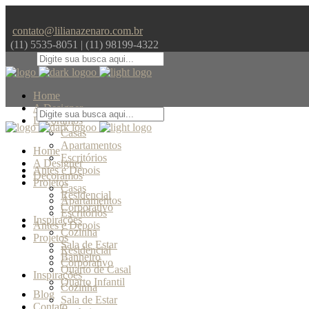
contato@lilianazenaro.com.br
(11) 5535-8051 | (11) 98199-4322
Home
A Designer
Decoramos
Casas
Apartamentos
Home
Escritórios
A Designer
Antes e Depois
Decoramos
Projetos
Casas
Residencial
Apartamentos
Corporativo
Escritórios
Inspirações
Antes e Depois
Cozinha
Projetos
Sala de Estar
Residencial
Banheiro
Corporativo
Quarto de Casal
Inspirações
Quarto Infantil
Cozinha
Blog
Sala de Estar
Contato