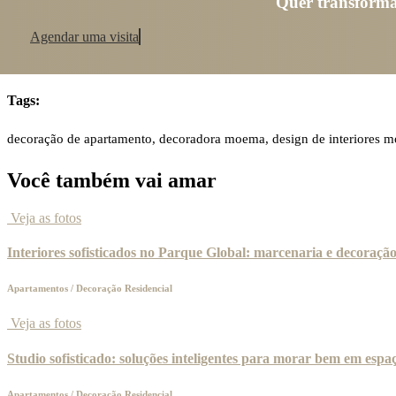
Quer transforma
Agendar uma visita
Tags:
decoração de apartamento, decoradora moema, design de interiores 
Você também vai amar
Veja as fotos
Interiores sofisticados no Parque Global: marcenaria e decoração
Apartamentos
/
Decoração Residencial
Veja as fotos
Studio sofisticado: soluções inteligentes para morar bem em esp
Apartamentos
/
Decoração Residencial