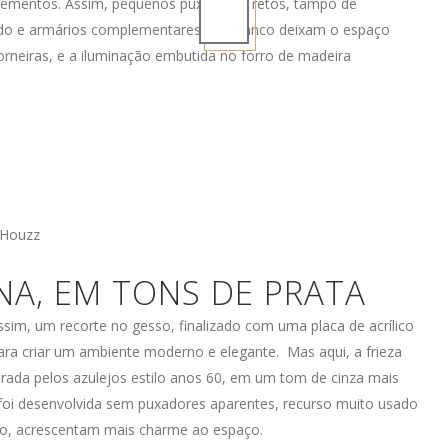
elementos. Assim, pequenos puxadores retos, tampo de
izado e armários complementares em branco deixam o espaço
orneiras, e a iluminação embutida no forro de madeira
 Houzz
NA, EM TONS DE PRATA
Assim, um recorte no gesso, finalizado com uma placa de acrílico
ra criar um ambiente moderno e elegante. Mas aqui, a frieza
rada pelos azulejos estilo anos 60, em um tom de cinza mais
 foi desenvolvida sem puxadores aparentes, recurso muito usado
o, acrescentam mais charme ao espaço.