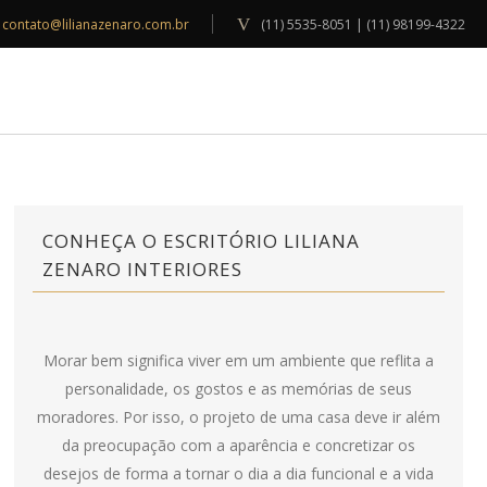
contato@lilianazenaro.com.br
(11) 5535-8051 | (11) 98199-4322
INSPIRAÇÕES
BLOG
CONTATO
CONHEÇA O ESCRITÓRIO LILIANA
ZENARO INTERIORES
Morar bem significa viver em um ambiente que reflita a
personalidade, os gostos e as memórias de seus
moradores. Por isso, o projeto de uma casa deve ir além
da preocupação com a aparência e concretizar os
desejos de forma a tornar o dia a dia funcional e a vida