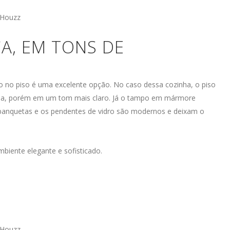
 Houzz
CA, EM TONS DE
o no piso é uma excelente opção. No caso dessa cozinha, o piso
ia, porém em um tom mais claro. Já o tampo em mármore
 banquetas e os pendentes de vidro são modernos e deixam o
iente elegante e sofisticado.
 Houzz