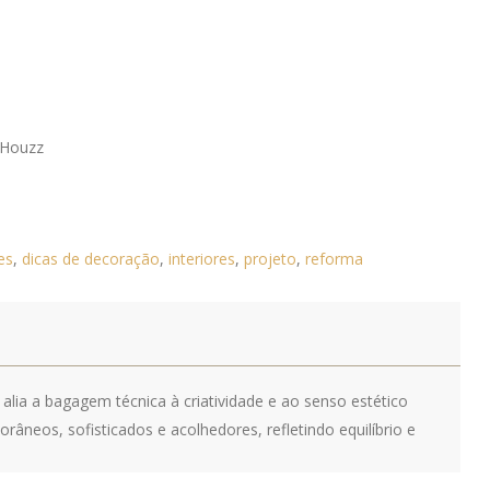
 Houzz
es
,
dicas de decoração
,
interiores
,
projeto
,
reforma
 alia a bagagem técnica à criatividade e ao senso estético
neos, sofisticados e acolhedores, refletindo equilíbrio e