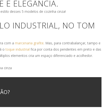
 E ELEGÂNCIA.
 estilo desses 5 modelos de cozinha cinza!
ILO INDUSTRIAL, NO TOM
lara com a
marcenaria grafite
. Mas, para contrabalançar, tampo e
Já o
toque industrial
fica por conta dos pendentes em preto e das
tiplos elementos cria um espaço diferenciado e acolhedor.
ÇÃO?