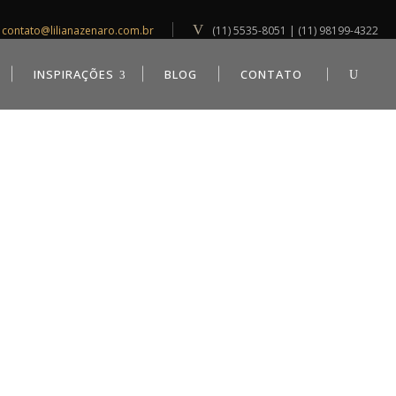
contato@lilianazenaro.com.br
(11) 5535-8051 | (11) 98199-4322
INSPIRAÇÕES
BLOG
CONTATO