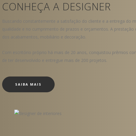
CONHEÇA A DESIGNER
Buscando constantemente a satisfação do cliente e a entrega do mel
qualidade e no cumprimento de prazos e orçamentos. A prestação 
dos acabamentos, mobiliário e decoração.
Com escritório próprio há mais de 20 anos, conquistou prêmios com
de ter desenvolvido e entregue mais de 200 projetos.
SAIBA MAIS