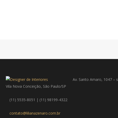
Av. Santo Amaro, 1047 – s
Vila Nova Conceição, São Paulo/SP
(11) 5535-8051 | (11) 98199-4322
contato@lilianazenaro.com.br