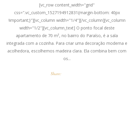
[vc_row content_width="grid"
css=".vc_custom_1527194912831{margin-bottom: 40px
!important;}"][vc_column width="1/4"][/vc_column][vc_column
width="1/2"][vc_column_text] O ponto focal deste
apartamento de 70 m², no bairro do Paraíso, é a sala
integrada com a cozinha. Para criar uma decoração moderna e
acolhedora, escolhemos madeira clara. Ela combina bem com
os...
Share: