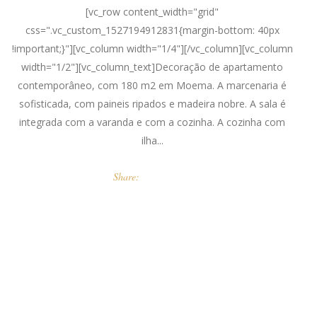
[vc_row content_width="grid"
css=".vc_custom_1527194912831{margin-bottom: 40px
!important;}"][vc_column width="1/4"][/vc_column][vc_column
width="1/2"][vc_column_text]Decoração de apartamento
contemporâneo, com 180 m2 em Moema. A marcenaria é
sofisticada, com paineis ripados e madeira nobre. A sala é
integrada com a varanda e com a cozinha. A cozinha com
ilha...
Share: