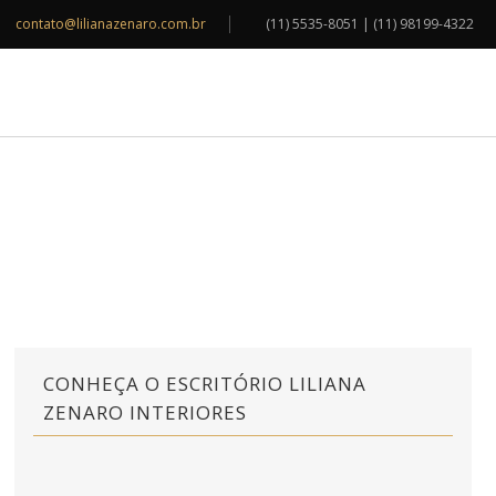
contato@lilianazenaro.com.br
(11) 5535-8051 | (11) 98199-4322
INSPIRAÇÕES
BLOG
CONTATO
CONHEÇA O ESCRITÓRIO LILIANA
ZENARO INTERIORES