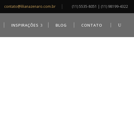
contato@lilianazenaro.com.br
(11) 5535-8051 | (11) 98199-4322
INSPIRAÇÕES
BLOG
CONTATO