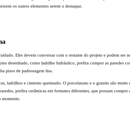
eixem os outros elementos serem o destaque.
ha
cuidado. Eles devem conversar com o restante do projeto e podem ser ne
piso desenhado, como ladrilho hidráulico, prefira compor as paredes com
lha pisos de padronagem lisa.
icas, ladrilhos e cimento queimado. O porcelanato e o granito são muito
s paredes, prefira cerâmicas em formatos diferentes, que possam compor
no momento.