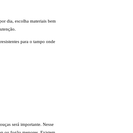
por dia, escolha materiais bem
nutenção.
 resistentes para o tampo onde
ouças será importante. Nesse
op ou fogão menores. Existem