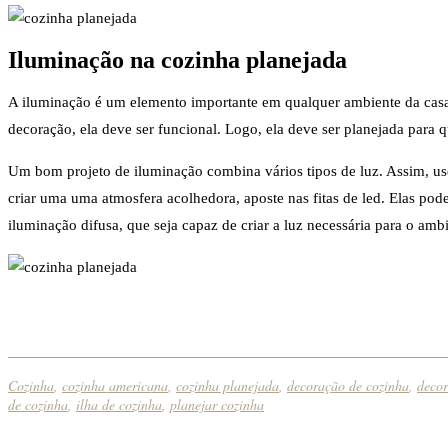
Iluminação na cozinha planejada
A iluminação é um elemento importante em qualquer ambiente da casa.
decoração, ela deve ser funcional. Logo, ela deve ser planejada para 
Um bom projeto de iluminação combina vários tipos de luz. Assim, use
criar uma uma atmosfera acolhedora, aposte nas fitas de led. Elas pod
iluminação difusa, que seja capaz de criar a luz necessária para o am
Cozinha
,
cozinha americana
,
cozinha planejada
,
decoração de cozinha
,
decor
de cozinha
,
ilha de cozinha
,
planejar cozinha