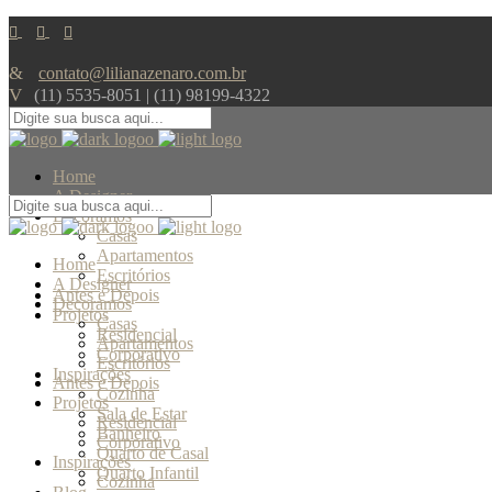
contato@lilianazenaro.com.br
(11) 5535-8051 | (11) 98199-4322
Home
A Designer
Decoramos
Casas
Apartamentos
Home
Escritórios
A Designer
Antes e Depois
Decoramos
Projetos
Casas
Residencial
Apartamentos
Corporativo
Escritórios
Inspirações
Antes e Depois
Cozinha
Projetos
Sala de Estar
Residencial
Banheiro
Corporativo
Quarto de Casal
Inspirações
Quarto Infantil
Cozinha