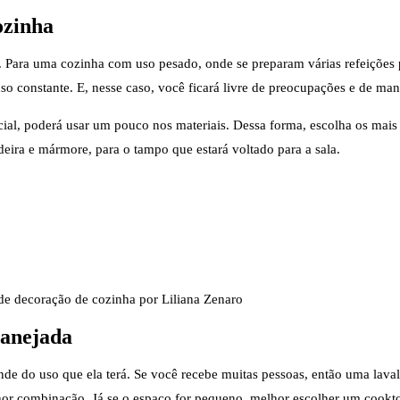
ozinha
. Para uma cozinha com uso pesado, onde se preparam várias refeições 
so constante. E, nesse caso, você ficará livre de preocupações e de ma
cial, poderá usar um pouco nos materiais. Dessa forma, escolha os mais
eira e mármore, para o tampo que estará voltado para a sala.
 de decoração de cozinha por Liliana Zenaro
lanejada
 do uso que ela terá. Se você recebe muitas pessoas, então uma laval
hor combinação. Já se o espaço for pequeno, melhor escolher um cookt