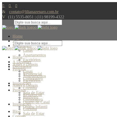
contato@lilianazenaro.com.br
(11) 5535-8051 | (11) 98199-4322
Home
A Designer
Decoramos
Casas
Apartamentos
Home
Escritórios
A Designer
Antes e Depois
Decoramos
Projetos
Casas
Residencial
Apartamentos
Corporativo
Escritórios
Inspirações
Antes e Depois
Cozinha
Projetos
Sala de Estar
Residencial
Banheiro
Corporativo
Quarto de Casal
Inspirações
Quarto Infantil
Cozinha
Blog
Sala de Estar
Contato