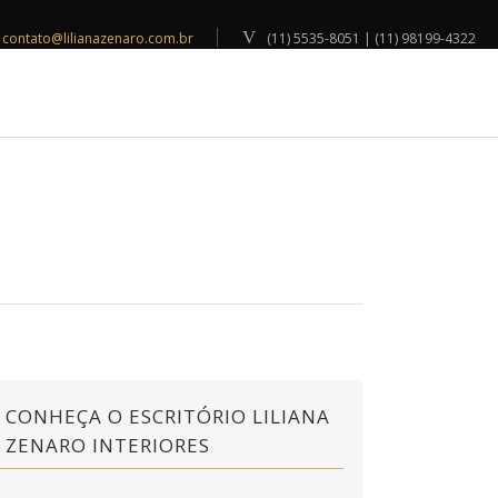
contato@lilianazenaro.com.br
(11) 5535-8051 | (11) 98199-4322
INSPIRAÇÕES
BLOG
CONTATO
CONHEÇA O ESCRITÓRIO LILIANA
ZENARO INTERIORES