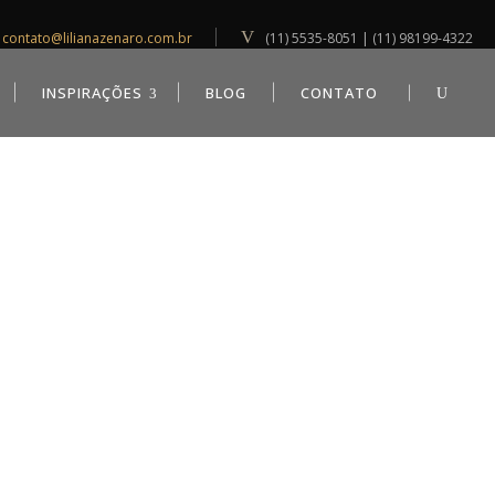
contato@lilianazenaro.com.br
(11) 5535-8051 | (11) 98199-4322
INSPIRAÇÕES
BLOG
CONTATO