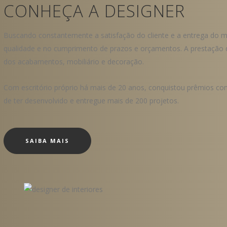
CONHEÇA A DESIGNER
Buscando constantemente a satisfação do cliente e a entrega do mel
qualidade e no cumprimento de prazos e orçamentos. A prestação 
dos acabamentos, mobiliário e decoração.
Com escritório próprio há mais de 20 anos, conquistou prêmios com
de ter desenvolvido e entregue mais de 200 projetos.
SAIBA MAIS