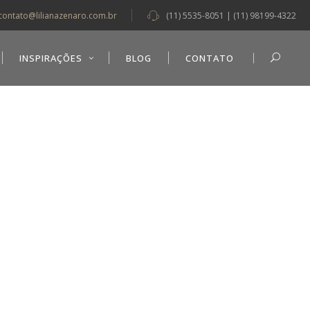
contato@lilianazenaro.com.br
(11) 5535-8051 | (11) 98199-4322
INSPIRAÇÕES
BLOG
CONTATO