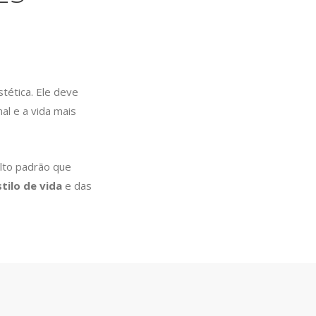
tética. Ele deve
al e a vida mais
alto padrão que
stilo de vida
e das