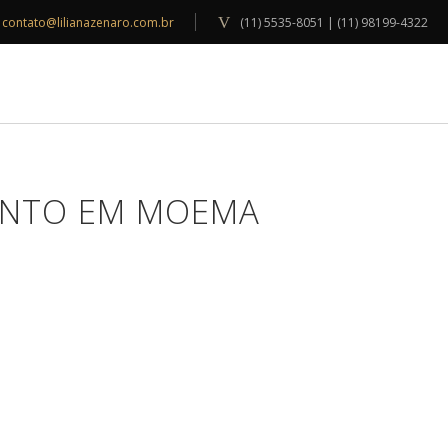
contato@lilianazenaro.com.br
(11) 5535-8051 | (11) 98199-4322
INSPIRAÇÕES
BLOG
CONTATO
ENTO EM MOEMA