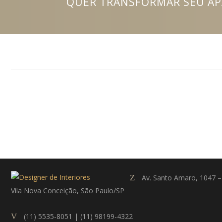
QUER TRANSFORMAR SEU AP
Av. Santo Amaro, 1047 –
Vila Nova Conceição, São Paulo/SP
(11) 5535-8051 | (11) 98199-4322