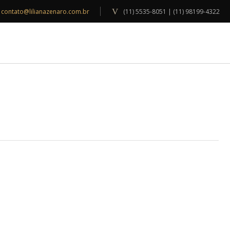
contato@lilianazenaro.com.br
(11) 5535-8051 | (11) 98199-4322
INSPIRAÇÕES
BLOG
CONTATO