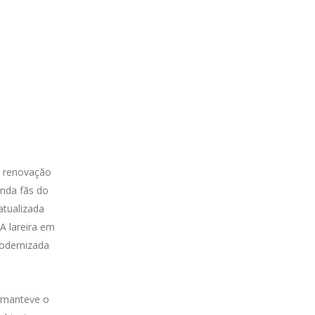
a renovação
inda fãs do
atualizada
A lareira em
odernizada
e manteve o