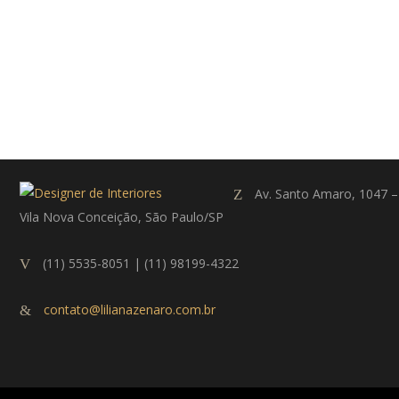
Av. Santo Amaro, 1047 –
Vila Nova Conceição, São Paulo/SP
(11) 5535-8051 | (11) 98199-4322
contato@lilianazenaro.com.br