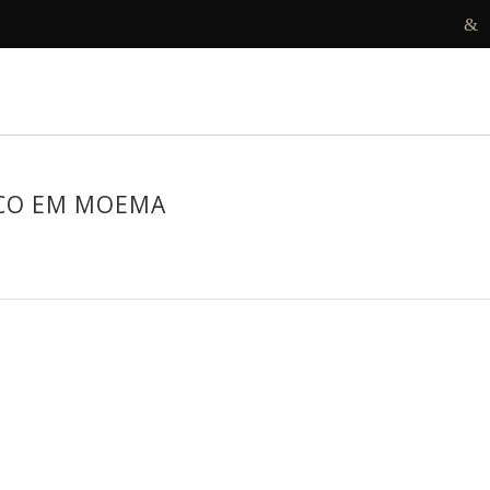
R
DECORAMOS
ANTES E DEPOIS
PROJETOS
ICO EM MOEMA