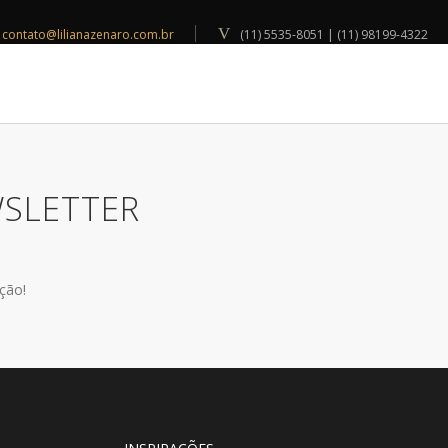
contato@lilianazenaro.com.br
(11) 5535-8051 | (11) 98199-4322
INSPIRAÇÕES
BLOG
CONTATO
WSLETTER
ção!