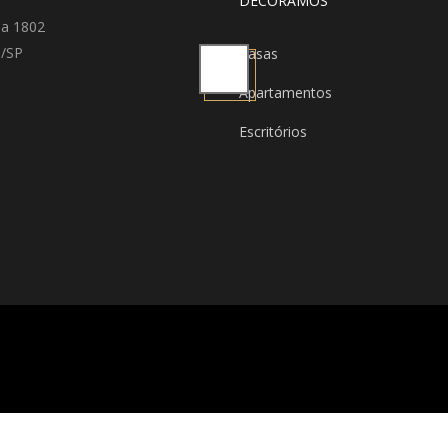
DECORAMOS
la 1802
o/SP
Casas
Apartamentos
Escritórios