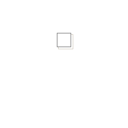
vezes juntos.
LEONARDO
VEJA O PROJETO